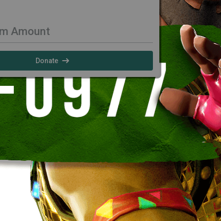
om Amount
Donate