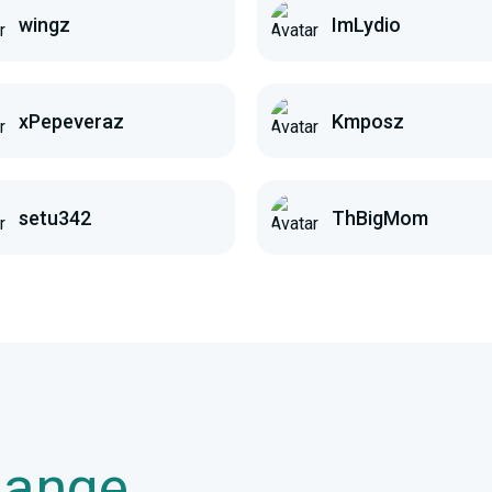
wingz
ImLydio
xPepeveraz
Kmposz
setu342
ThBigMom
hange