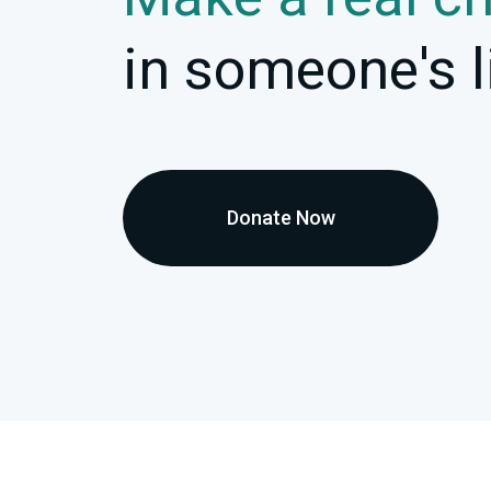
in someone's l
Donate Now