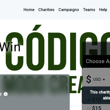
Home
Charities
Campaigns
Teams
Help
Win
Choose 
$
USD
$5
This charit
e
able
$10
$15