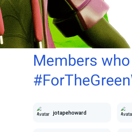
Members
who 
#ForTheGreen
jotapehoward