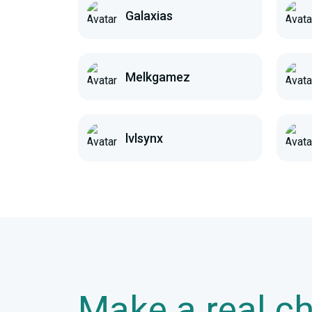
Galaxias
Melkgamez
lvlsynx
Make a real c