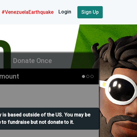
Login
#VenezuelaEarthquake
Sign Up
Donate Once
Amount
y is based outside of the US. You may be
 to fundraise but not donate to it.