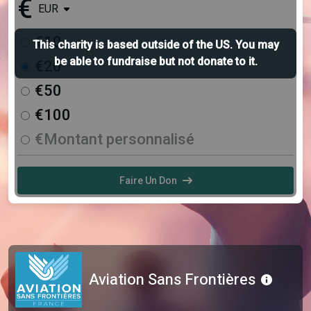
€
EUR
€10
This charity is based outside of the US. You may
be able to fundraise but not donate to it.
€20
€50
€100
€Montant personnalisé
Faire Un Don
Aviation Sans Frontières